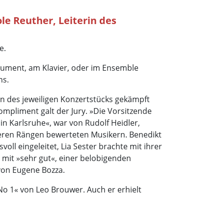
e Reuther, Leiterin des
e.
trument, am Klavier, oder im Ensemble
ms.
on des jeweiligen Konzertstücks gekämpft
ompliment galt der Jury. »Die Vorsitzende
n Karlsruhe«, war von Rudolf Heidler,
beren Rängen bewerteten Musikern. Benedikt
ll eingeleitet, Lia Sester brachte mit ihrer
y mit »sehr gut«, einer belobigenden
von Eugene Bozza.
o 1« von Leo Brouwer. Auch er erhielt