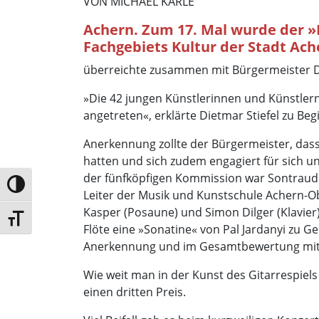
VON MICHAEL KARLE
Achern. Zum 17. Mal wurde der »
Fachgebiets Kultur der Stadt Ach
überreichte zusammen mit Bürgermeister Die
»Die 42 jungen Künstlerinnen und Künstlern
angetreten«, erklärte Dietmar Stiefel zu 
Anerkennung zollte der Bürgermeister, dass 
hatten und sich zudem engagiert für sich un
der fünfköpfigen Kommission war Sontraud S
Umschalten auf hohe Kontraste
Leiter der Musik und Kunstschule Achern-O
Kasper (Posaune) und Simon Dilger (Klavier)
Schrift vergrößern
Flöte eine »Sonatine« von Pal Jardanyi zu G
Anerkennung und im Gesamtbewertung mit de
Wie weit man in der Kunst des Gitarrespiel
einen dritten Preis.