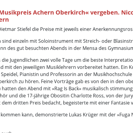
Musikpreis Achern Oberkirch« vergeben. Nicol
ern
tmar Stiefel die Preise mit jeweils einer Anerkennungsros
 sind einzeln mit Soloinstrument mit Streich- oder Blasins
Beginn des gut besuchten Abends in der Mensa des Gymnasiu
die Jugendlichen zwei volle Tage um die beste Interpretati
d mit den jeweiligen Musiklehrern vorbereitet hatten. Ein K
peidel, Pianistin und Professorin an der Musikhochschule i
berkirch zu hören. Feine Vorträge gab es von den in den o
 hatten den Abend mit »Rag Is Back« musikalisch stimmungsvo
ehör und die 17-jährige Obositin Charlotte Ross, von der Jur
m dritten Preis bedacht, begeisterte mit einer Fantasie 
s kommen kann, demonstrierte Lukas Krüger mit der »Fuga N