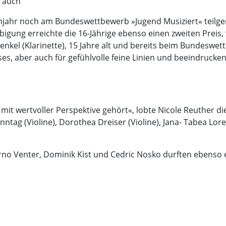
t auch
ühjahr noch am Bundeswettbewerb »Jugend Musiziert« teilge
bigung erreichte die 16-Jährige ebenso einen zweiten Preis,
nkel (Klarinette), 15 Jahre alt und bereits beim Bundeswet
ises, aber auch für gefühlvolle feine Linien und beeindrucke
 wertvoller Perspektive gehört«, lobte Nicole Reuther die 
tag (Violine), Dorothea Dreiser (Violine), Jana- Tabea Lore
rno Venter, Dominik Kist und Cedric Nosko durften ebenso 