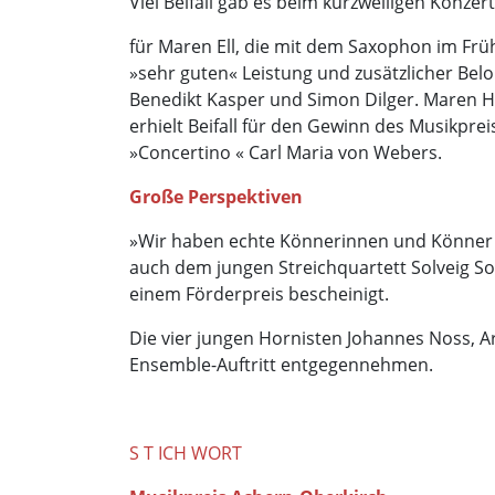
Viel Beifall gab es beim kurzweiligen Konzer
für Maren Ell, die mit dem Saxophon im Fr
»sehr guten« Leistung und zusätzlicher Belo
Benedikt Kasper und Simon Dilger. Maren He
erhielt Beifall für den Gewinn des Musikpre
»Concertino « Carl Maria von Webers.
Große Perspektiven
»Wir haben echte Könnerinnen und Könner mit
auch dem jungen Streichquartett Solveig Sonn
einem Förderpreis bescheinigt.
Die vier jungen Hornisten Johannes Noss, A
Ensemble-Auftritt entgegennehmen.
S T ICH WORT