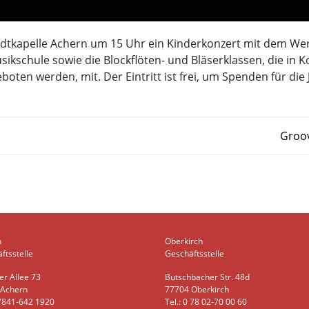
tadtkapelle Achern um 15 Uhr ein Kinderkonzert mit dem Wer
sikschule sowie die Blockflöten- und Bläserklassen, die in 
en werden, mit. Der Eintritt ist frei, um Spenden für die 
Groov
n
Oberkirch
ftsstelle
Geschäftsstelle
er Allee 73
Butschbacher Str. 48d
 Achern
77704 Oberkirch
07841-642 1920
Tel.: 0 78 02-70 00 60