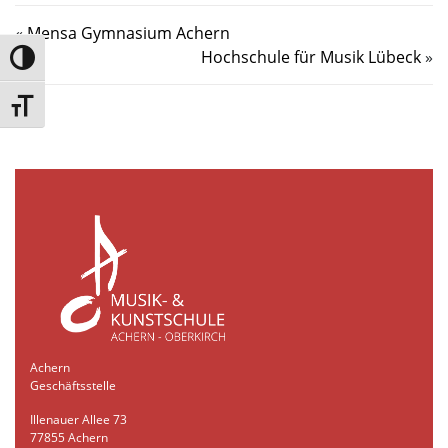
«
Mensa Gymnasium Achern
Hochschule für Musik Lübeck
»
Umschalten auf hohe Kontraste
Schrift vergrößern
Achern
Geschäftsstelle
Illenauer Allee 73
77855 Achern