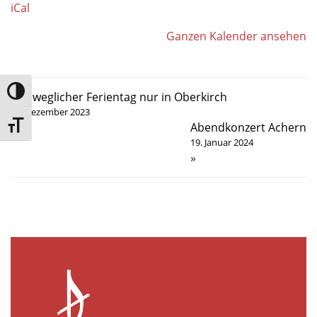
iCal
Ganzen Kalender ansehen
Umschalten auf hohe Kontraste
«
beweglicher Ferientag nur in Oberkirch
22. Dezember 2023
Abendkonzert Achern
Schrift vergrößern
19. Januar 2024
»