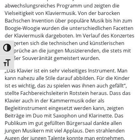
abwechslungsreiches Programm und zeigten die
Vielseitigkeit von Klaviermusik. Von der barocken
Bachschen Invention über populäre Musik bis hin zum
Boogie-Woogie wurden die unterschiedlichen Facetten
der Klaviermusik dargeboten. Im Verlauf des Konzertes
steigerten sich die technischen und künstlerischen
Umschalten auf hohe Kontraste
Ansprüche an die jungen Musizierenden, die stets mit
großer Souveränität gemeistert wurden.
Schrift vergrößern
„Das Klavier ist ein sehr vielseitiges Instrument. Man
kann nahezu alle Stile darauf abbilden. Für die Kinder
ist es wichtig, das zu spielen was ihnen auch gefällt“,
stellte Fachbereichsleiterin Rotstein heraus. Dass das
Klavier auch in der Kammermusik oder als
Begleitinstrument eingesetzt werden kann, zeigten
Beiträge im Duo mit Saxophon und Klarinette. Das
Publikum im gut gefüllten Bürgersaal dankte allen
jungen Musikern mit viel Applaus. Den strahlenden
Augen der jungen Talente konnte man entnehmen,