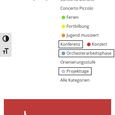
Concerto Piccolo
Ferien
Fortbilbung
Jugend musiziert
Umschalten auf hohe Kontraste
Konferenz
Konzert
Schrift vergrößern
Orchesterarbeitsphase
Orienierungsstufe
Projekttage
Alle Kategorien